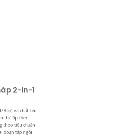
áp 2-in-1
/Bàn) và chất liệu
ặm tự lập theo
g theo tiêu chuẩn
i đoạn tập ngồi