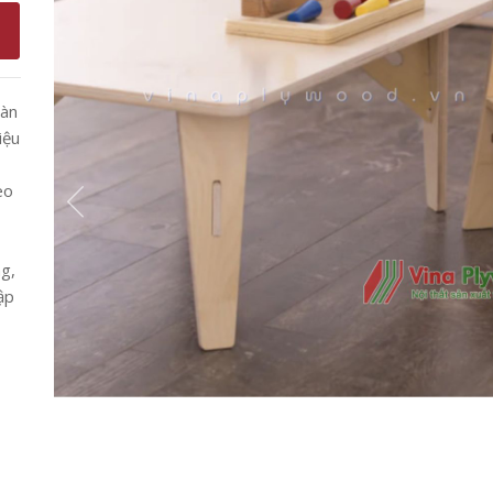
oàn
iệu
eo
g,
ập