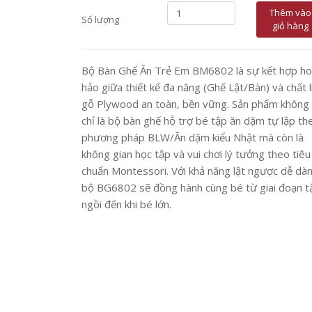
Thêm vào
Số lượng
giỏ hàng
Bộ Bàn Ghế Ăn Trẻ Em BM6802 là sự kết hợp h
hảo giữa thiết kế đa năng (Ghế Lật/Bàn) và chất l
gỗ Plywood an toàn, bền vững. Sản phẩm không
chỉ là bộ bàn ghế hỗ trợ bé tập ăn dặm tự lập th
phương pháp BLW/Ăn dặm kiểu Nhật mà còn là
không gian học tập và vui chơi lý tưởng theo tiêu
chuẩn Montessori. Với khả năng lật ngược dễ dàn
bộ BG6802 sẽ đồng hành cùng bé từ giai đoạn t
ngồi đến khi bé lớn.