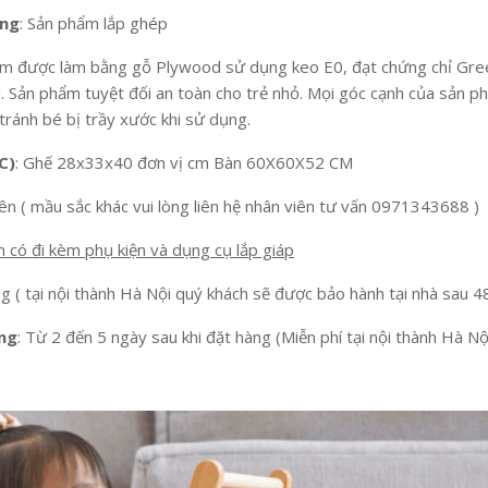
ụng
: Sản phẩm lắp ghép
ẩm được làm bằng gỗ Plywood sử dụng keo E0, đạt chứng chỉ Gree
. Sản phẩm tuyệt đối an toàn cho trẻ nhỏ. Mọi góc cạnh của sản 
tránh bé bị trầy xước khi sử dụng.
C)
: Ghế 28x33x40 đơn vị cm Bàn 60X60X52 CM
iên ( mầu sắc khác vui lòng liên hệ nhân viên tư vấn 0971343688 )
 có đi kèm phụ kiện và dụng cụ lắp giáp
g ( tại nội thành Hà Nội quý khách sẽ được bảo hành tại nhà sau 4
àng
: Từ 2 đến 5 ngày sau khi đặt hàng (Miễn phí tại nội thành Hà Nộ