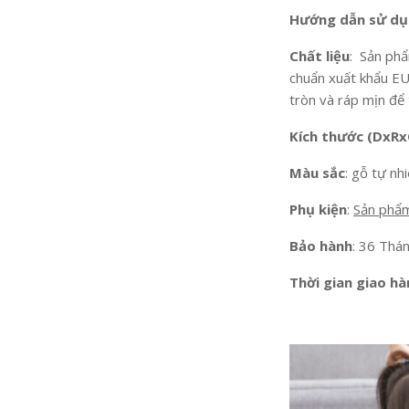
Hướng dẫn sử d
Chất liệu
: Sản ph
chuẩn xuất khẩu EU
tròn và ráp mịn để 
Kích thước (DxRx
Màu sắc
: gỗ tự nh
Phụ kiện
:
Sản phẩm
Bảo hành
: 36 Thán
Thời gian giao h