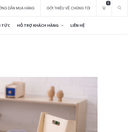
0
ỚNG DẪN MUA HÀNG
GỚI THIỆU VỀ CHÚNG TÔI
 TỨC
HỖ TRỢ KHÁCH HÀNG
LIÊN HỆ