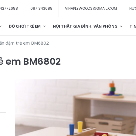
42772688
0971343688
VINAPLYWOODS@GMAIL.COM
HƯ
ĐỒ CHƠI TRẺ EM
NỘI THẤT GIA ĐÌNH, VĂN PHÒNG
TIN
 ăn dặm trẻ em BM6802
rẻ em BM6802