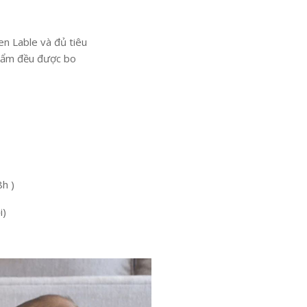
n Lable và đủ tiêu
phẩm đều được bo
8h )
i)