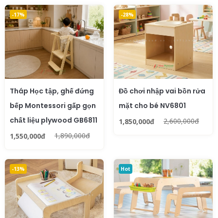
-17%
-28%
Tháp Học tập, ghế đứng
Đồ chơi nhập vai bồn rửa
bếp Montessori gấp gọn
mặt cho bé NV6801
chất liệu plywood GB6811
2,600,000đ
1,850,000đ
1,890,000đ
1,550,000đ
-13%
Hot