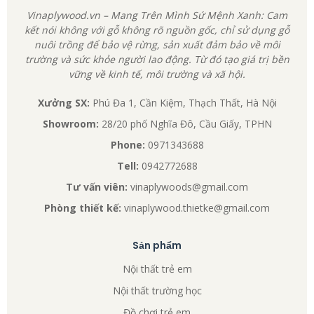
Vinaplywood.vn – Mang Trên Mình Sứ Mệnh Xanh: Cam
kết nói không với gỗ không rõ nguồn gốc, chỉ sử dụng gỗ
nuôi trồng để bảo vệ rừng, sản xuất đảm bảo về môi
trường và sức khỏe người lao động. Từ đó tạo giá trị bền
vững về kinh tế, môi trường và xã hội.
Xưởng SX:
Phú Đa 1, Cần Kiệm, Thạch Thất, Hà Nội
Showroom:
28/20 phố Nghĩa Đô, Cầu Giấy, TPHN
Phone:
0971343688
Tell:
0942772688
Tư vấn viên:
vinaplywoods@gmail.com
Phòng thiết kế:
vinaplywood.thietke@gmail.com
Sản phẩm
Nội thất trẻ em
Nội thất trường học
Đồ chơi trẻ em