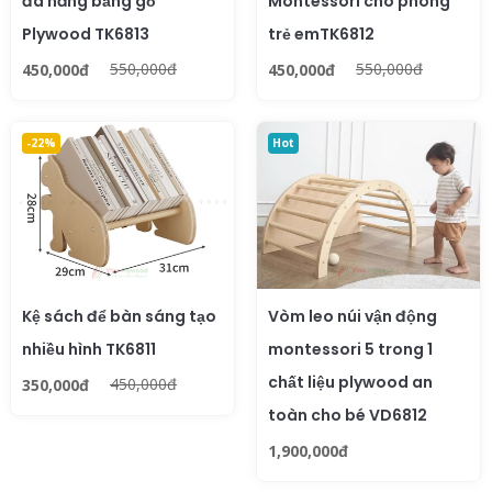
đa năng bằng gỗ
Montessori cho phòng
Plywood TK6813
trẻ emTK6812
550,000đ
550,000đ
450,000đ
450,000đ
-22%
Hot
Kệ sách để bàn sáng tạo
Vòm leo núi vận động
nhiều hình TK6811
montessori 5 trong 1
chất liệu plywood an
450,000đ
350,000đ
toàn cho bé VD6812
1,900,000đ