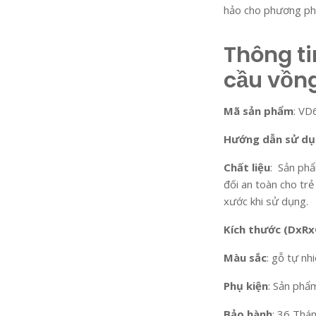
hảo cho phương phá
Thông tin
cầu vồn
Mã sản phẩm
: VD
Hướng dẫn sử d
Chất liệu
: Sản ph
đối an toàn cho tr
xước khi sử dụng.
Kích thước (DxRx
Màu sắc
: gỗ tự nh
Phụ kiện
: Sản phẩ
Bảo hành
: 36 Thán