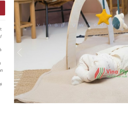
t
ự
à
0
an
i