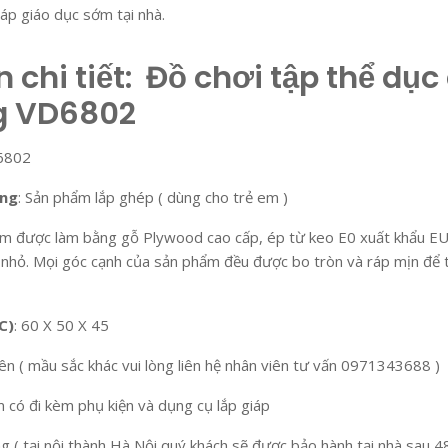
p giáo dục sớm tại nhà.
 chi tiết
: Đồ chơi tập thể dục
g VD6802
6802
ụng
: Sản phẩm lắp ghép ( dùng cho trẻ em )
ẩm được làm bằng gỗ Plywood cao cấp, ép từ keo E0 xuất khẩu EU
ẻ nhỏ. Mọi góc cạnh của sản phẩm đều được bo tròn và ráp mịn để t
C)
: 60 X 50 X 45
iên ( mầu sắc khác vui lòng liên hệ nhân viên tư vấn 0971343688 )
m có đi kèm phụ kiện và dụng cụ lắp giáp
g ( tại nội thành Hà Nội quý khách sẽ được bảo hành tại nhà sau 4