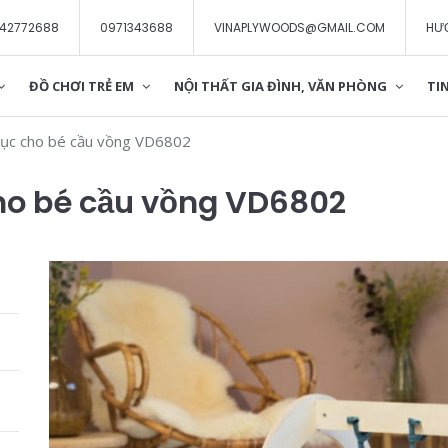
42772688
0971343688
VINAPLYWOODS@GMAIL.COM
HƯ
ĐỒ CHƠI TRẺ EM
NỘI THẤT GIA ĐÌNH, VĂN PHÒNG
TIN
 dục cho bé cầu vồng VD6802
cho bé cầu vồng VD6802