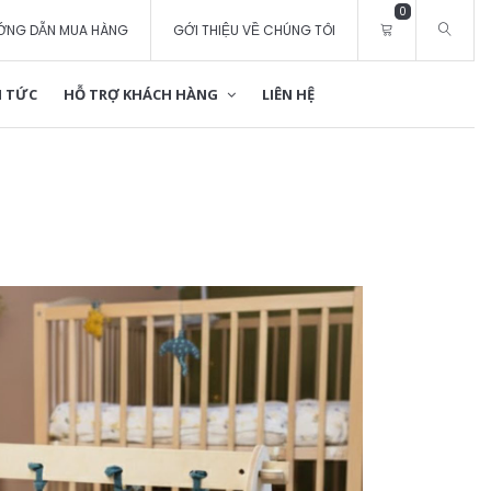
0
ỚNG DẪN MUA HÀNG
GỚI THIỆU VỀ CHÚNG TÔI
 TỨC
HỖ TRỢ KHÁCH HÀNG
LIÊN HỆ