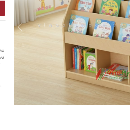
iáo
 và
g
.