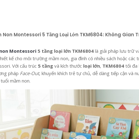
 Non Montessori 5 Tầng Loại Lớn TKM6804: Không Gian T
 non Montessori
5 tầng loại lớn TKM6804
là giải pháp lưu trữ 
thiết kế cho môi trường mầm non, gia đình có nhiều sách hoặc các 
ssori. Với cấu trúc
5 tầng
và kích thước
loại lớn
,
TKM6804
tối đa
ương pháp
Face-Out
, khuyến khích trẻ tự chủ, dễ dàng tiếp cận và 
ộ tuổi mầm non.