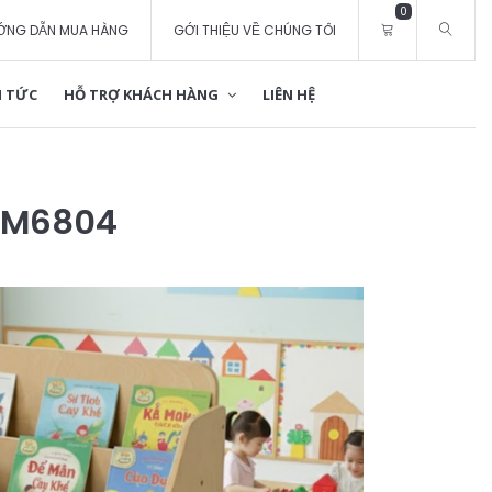
0
ỚNG DẪN MUA HÀNG
GỚI THIỆU VỀ CHÚNG TÔI
 TỨC
HỖ TRỢ KHÁCH HÀNG
LIÊN HỆ
TKM6804