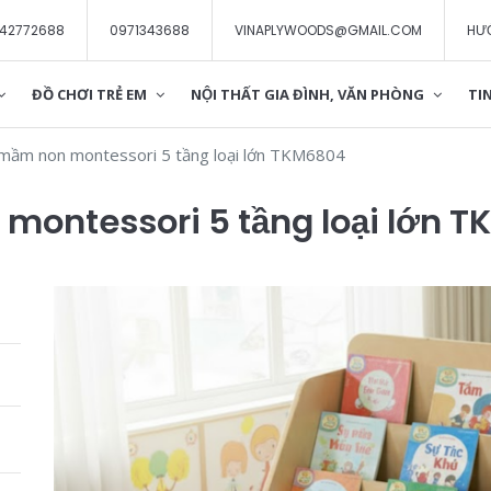
42772688
0971343688
VINAPLYWOODS@GMAIL.COM
HƯ
ĐỒ CHƠI TRẺ EM
NỘI THẤT GIA ĐÌNH, VĂN PHÒNG
TIN
 mầm non montessori 5 tầng loại lớn TKM6804
montessori 5 tầng loại lớn 