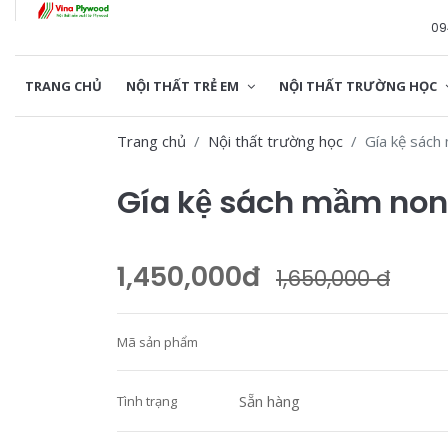
09
TRANG CHỦ
NỘI THẤT TRẺ EM
NỘI THẤT TRƯỜNG HỌC
Trang chủ
Nội thất trường học
Gía kệ sách
Gía kệ sách mầm non 
1,450,000đ
1,650,000 đ
Mã sản phẩm
Sẵn hàng
Tình trạng