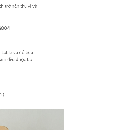
ch trở nên thú vị và
M6804
Lable và đủ tiêu
phẩm đều được bo
h )