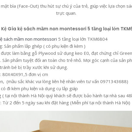
mặt bìa (Face-Out) thu hút sự chú ý của trẻ, giúp việc lựa chọn sá
trực quan.
t Kệ Gía kệ sách mầm non montessori 5 tầng loại lớn TK
kệ sách mầm non montessori
5 tầng loại lớn TKM6804
 Sản phẩm lắp ghép ( có phụ kiện đi kèm )
m được làm bằng gỗ Plywood sử dụng keo E0, đạt chứng chỉ Green 
. Sản phẩm tuyệt đối an toàn cho trẻ nhỏ. Mọi góc cạnh của sản 
tránh bé bị trầy xước khi sử dụng.
): 80X40X91,5 đơn vị cm
ên, (mầu sắc khác vui lòng liên hệ nhân viên tư vấn 0971343688)
 có đi kèm phụ kiện và dụng cụ lắp giáp
 ( tại nội thành Hà Nội quý khách sẽ được bảo hành tại nhà sau 48
: Từ 2 đến 5 ngày sau khi đặt hàng (Miễn phí tại nội thành Hà Nội)