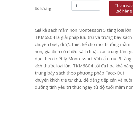
Thêm vào
Số lượng
giỏ hàng
Giá kệ sách mầm non Montessori 5 tầng loại lớn
TKM6804 là giải pháp lưu trữ và trưng bày sách
chuyên biệt, được thiết kế cho môi trường mầm
non, gia đình có nhiều sách hoặc các trung tâm g
dục theo triết lý Montessori. Với cấu trúc 5 tầng
kích thước loại lớn, TKM6804 tối đa hóa khả năn
trưng bày sách theo phương pháp Face-Out,
khuyến khích trẻ tự chủ, dễ dàng tiếp cận và nuôi
dưỡng tình yêu tri thức ngay từ độ tuổi mầm non