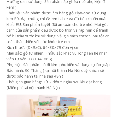
Hướng dẫn sử dụng: Sản phẩm lắp ghép ( có phụ kiện đi
kèm )
Chất liệu: Sản phẩm được làm bằng gỗ Plywood sử dụng
keo E0, đạt chứng chỉ Green Lable và đủ tiêu chuẩn xuất
khẩu EU. Sản phẩm tuyệt đối an toàn cho trẻ nhỏ. Mọi góc
cạnh của sản phẩm đều được bo tròn và ráp mịn để tránh
bé bị trầy xước khi sử dụng. vải giá sách cotton loại tốt an
toàn thân thiện với sức khỏe trẻ em.
Kích thước (DxRxC): 64x30x79 đơn vị cm
Màu sắc: gỗ tự nhiên, (mầu sắc khác vui lòng liên hệ nhân
viên tư vấn 0971343688)
Phụ kiện: Sản phẩm có đi kèm phụ kiện và dụng cụ lắp giáp
Bảo hành: 36 Tháng ( tại nội thành Hà Nội quý khách sẽ
được bảo hành tại nhà sau 48h )
Thời gian giao hàng: Từ 2 đến 5 ngày sau khi đặt hàng
(Miễn phí tại nội thành Hà Nội)