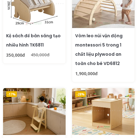
Kệ sách để bàn sáng tạo
Vòm leo núi vận động
nhiều hình TK6811
montessori 5 trong 1
chất liệu plywood an
450,000đ
350,000đ
toàn cho bé VD6812
1,900,000đ
-17%
-28%